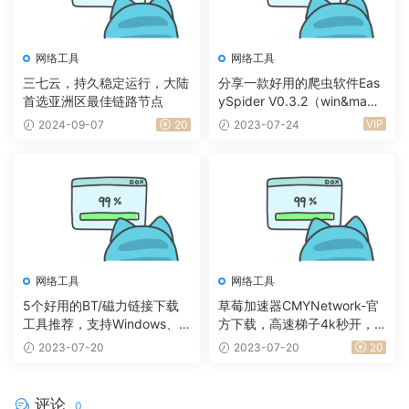
网络工具
网络工具
三七云，持久稳定运行，大陆
分享一款好用的爬虫软件Eas
首选亚洲区最佳链路节点
ySpider V0.3.2（win&ma
c）
VIP
2024-09-07
20
2023-07-24
网络工具
网络工具
5个好用的BT/磁力链接下载
草莓加速器CMYNetwork-官
工具推荐，支持Windows、
方下载，高速梯子4k秒开，
安卓系统
免费高速节点【好友力荐】
2023-07-20
2023-07-20
20
评论
0