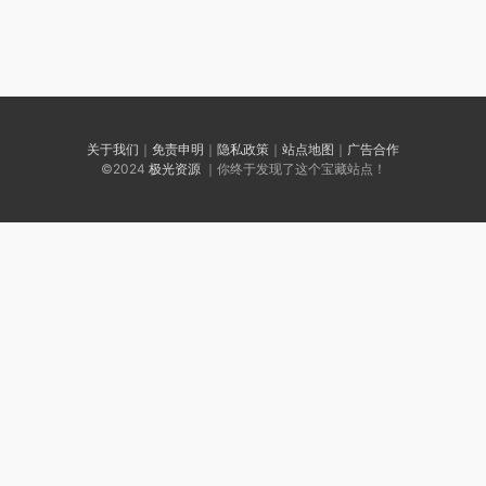
关于我们
｜
免责申明
｜
隐私政策
｜
站点地图
｜
广告合作
©2024
极光资源
｜你终于发现了这个宝藏站点！