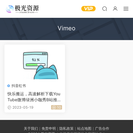
Vimeo
抖音红书
快乐搬运，高速解析下载You
Tube微博绿洲小咖秀B站推特
Ins等二十余个平台视频
2023-05-19
10
关于我们
｜
免责申明
｜
隐私政策
｜
站点地图
｜
广告合作