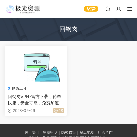
回锅肉
网络工具
回锅肉VPN-官方下载，简单
快捷，安全可靠，免费加速器
【亲测可用】
2023-05-09
18
关于我们
｜
免责申明
｜
隐私政策
｜
站点地图
｜
广告合作