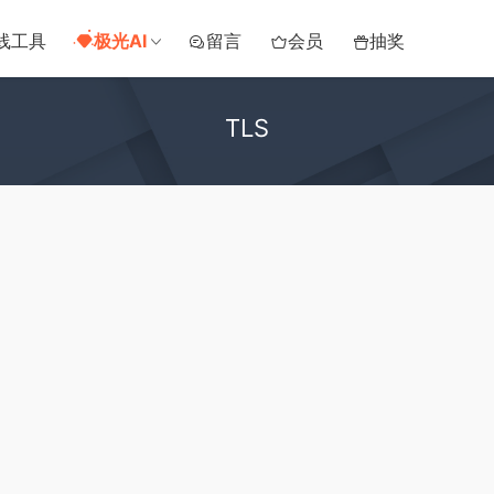
线工具
极光AI
留言
会员
抽奖
TLS