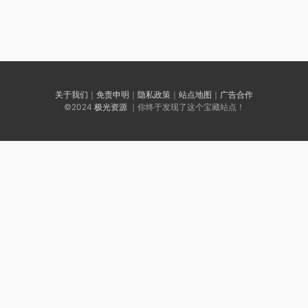
关于我们
｜
免责申明
｜
隐私政策
｜
站点地图
｜
广告合作
©2024
极光资源
｜你终于发现了这个宝藏站点！