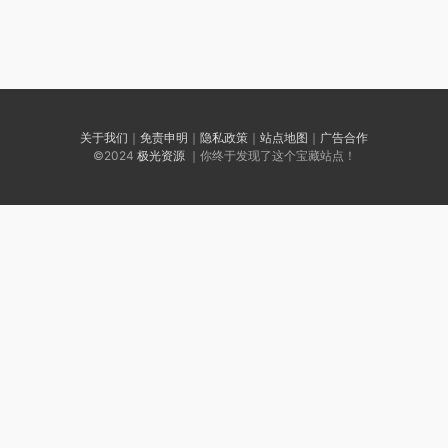
关于我们
｜
免责申明
｜
隐私政策
｜
站点地图
｜
广告合作
©2024
极光资源
｜你终于发现了这个宝藏站点！