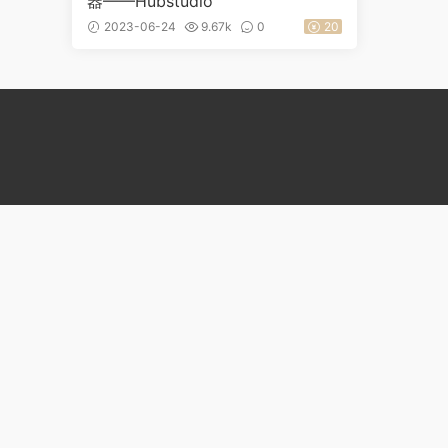
器——Hubstudio
2023-06-24
9.67k
0
20