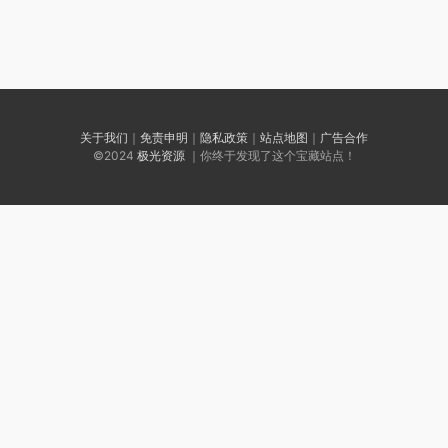
关于我们
｜
免责申明
｜
隐私政策
｜
站点地图
｜
广告合作
©2024
极光资源
｜你终于发现了这个宝藏站点！